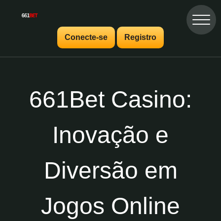
Conecte-se
Registro
661Bet Casino:
Inovação e
Diversão em
Jogos Online