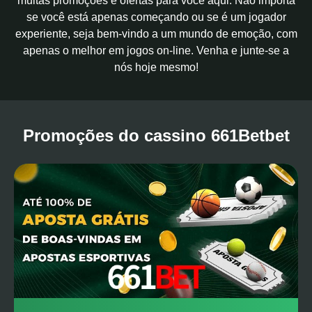
muitas promoções e ofertas para você aqui. Não importa
se você está apenas começando ou se é um jogador
experiente, seja bem-vindo a um mundo de emoção, com
apenas o melhor em jogos on-line. Venha e junte-se a
nós hoje mesmo!
Promoções do cassino 661Betbet