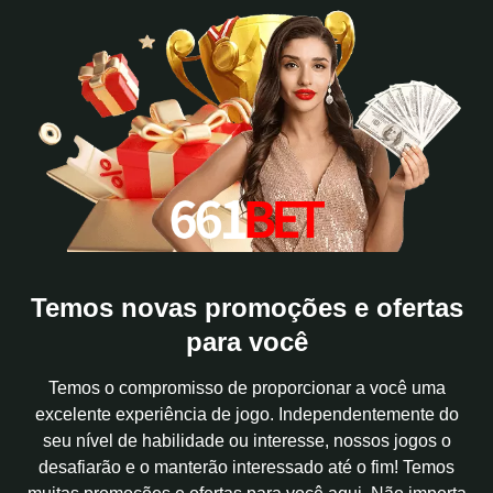
Temos novas promoções e ofertas
para você
Temos o compromisso de proporcionar a você uma
excelente experiência de jogo. Independentemente do
seu nível de habilidade ou interesse, nossos jogos o
desafiarão e o manterão interessado até o fim! Temos