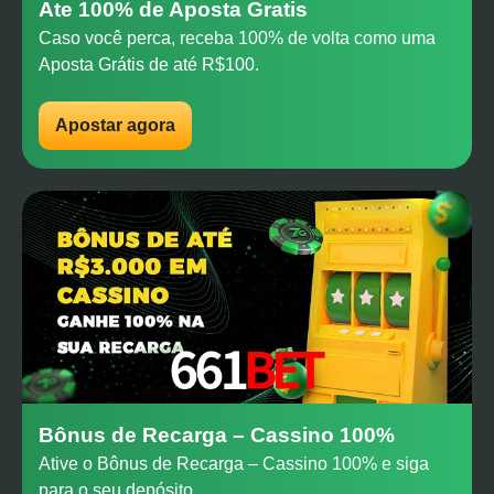
Ate 100% de Aposta Gratis
Caso você perca, receba 100% de volta como uma
Aposta Grátis de até R$100.
Apostar agora
Bônus de Recarga – Cassino 100%
Ative o Bônus de Recarga – Cassino 100% e siga
para o seu depósito.