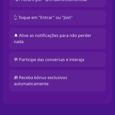
👆 Toque em "Entrar" ou "Join"
🔔 Ative as notificações para não perder
nada
💬 Participe das conversas e interaja
🎁 Receba bônus exclusivos
automaticamente