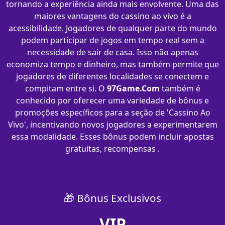
tornando a experiência ainda mais envolvente. Uma das
maiores vantagens do cassino ao vivo é a
acessibilidade. Jogadores de qualquer parte do mundo
podem participar de jogos em tempo real sem a
necessidade de sair de casa. Isso não apenas
economiza tempo e dinheiro, mas também permite que
jogadores de diferentes localidades se conectem e
compitam entre si. O
97Game.Com
também é
conhecido por oferecer uma variedade de bônus e
promoções específicos para a seção de 'Cassino Ao
Vivo', incentivando novos jogadores a experimentarem
essa modalidade. Esses bônus podem incluir apostas
gratuitas, recompensas .
🎁 Bônus Exclusivos
VIP