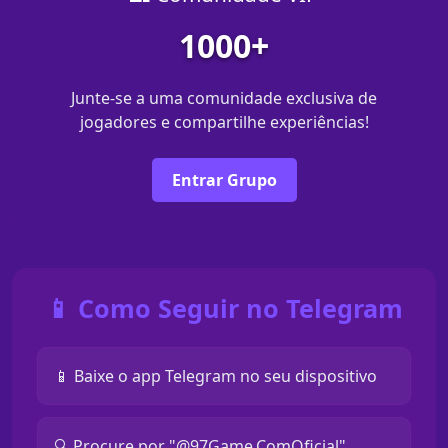
1000+
Junte-se a uma comunidade exclusiva de
jogadores e compartilhe experiências!
Entrar Grupo
📱 Como Seguir no Telegram
📱 Baixe o app Telegram no seu dispositivo
🔍 Procure por "@97Game.ComOficial"