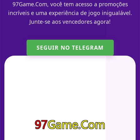
97Game.Com, você tem acesso a promoções
incríveis e uma experiência de jogo inigualável.
Junte-se aos vencedores agora!
SEGUIR NO TELEGRAM