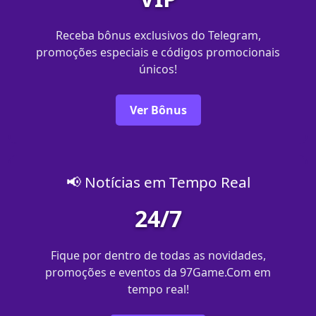
Receba bônus exclusivos do Telegram,
promoções especiais e códigos promocionais
únicos!
Ver Bônus
📢 Notícias em Tempo Real
24/7
Fique por dentro de todas as novidades,
promoções e eventos da 97Game.Com em
tempo real!