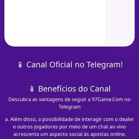
📱 Canal Oficial no Telegram!
📱 Benefícios do Canal
Descubra as vantagens de seguir a 97Game.Com no
Telegram
a. Além disso, a possibilidade de interagir com o dealer
e outros jogadores por meio de um chat ao vivo
acrescenta um aspecto social às apostas online,