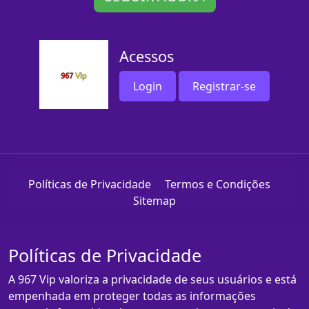
Acessos
Login
Registrar-se
Políticas de Privacidade
Termos e Condições
Sitemap
Políticas de Privacidade
A 967 Vip valoriza a privacidade de seus usuários e está
empenhada em proteger todas as informações