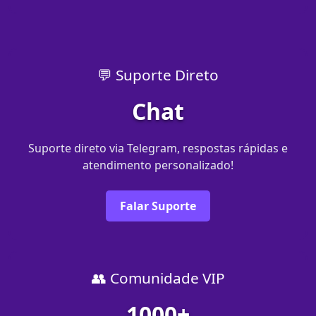
💬 Suporte Direto
Chat
Suporte direto via Telegram, respostas rápidas e
atendimento personalizado!
Falar Suporte
👥 Comunidade VIP
1000+