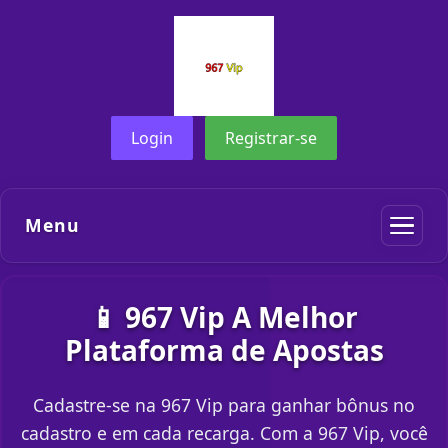
Login
Registrar-se
Menu
📱 967 Vip A Melhor
Plataforma de Apostas
Cadastre-se na 967 Vip para ganhar bônus no
cadastro e em cada recarga. Com a 967 Vip, você