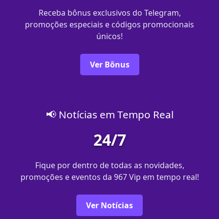
Receba bônus exclusivos do Telegram,
promoções especiais e códigos promocionais
únicos!
Ver Bônus
📢 Notícias em Tempo Real
24/7
Fique por dentro de todas as novidades,
promoções e eventos da 967 Vip em tempo real!
Ver Notícias