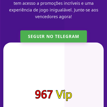
tem acesso a promoções incríveis e uma
experiência de jogo inigualável. Junte-se aos
vencedores agora!
SEGUIR NO TELEGRAM