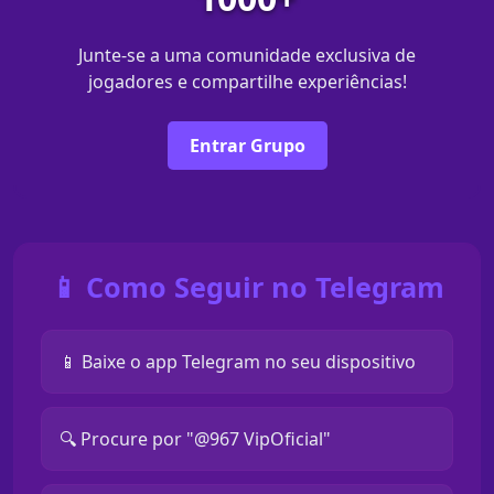
Junte-se a uma comunidade exclusiva de
jogadores e compartilhe experiências!
Entrar Grupo
📱 Como Seguir no Telegram
📱 Baixe o app Telegram no seu dispositivo
🔍 Procure por "@967 VipOficial"