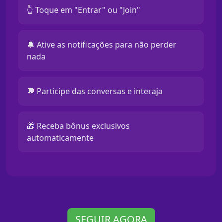
👆 Toque em "Entrar" ou "Join"
🔔 Ative as notificações para não perder
nada
💬 Participe das conversas e interaja
🎁 Receba bônus exclusivos
automaticamente
SEGUIR AGORA