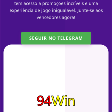
tem acesso a promoções incríveis e uma
experiência de jogo inigualável. Junte-se aos
vencedores agora!
SEGUIR NO TELEGRAM