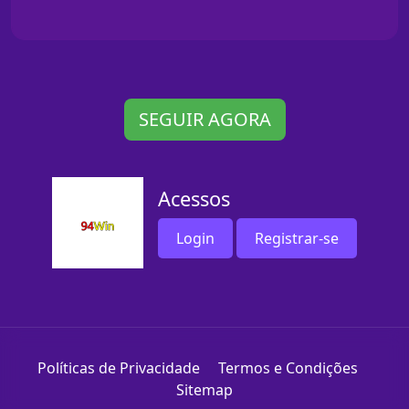
SEGUIR AGORA
Acessos
Login
Registrar-se
Políticas de Privacidade
Termos e Condições
Sitemap