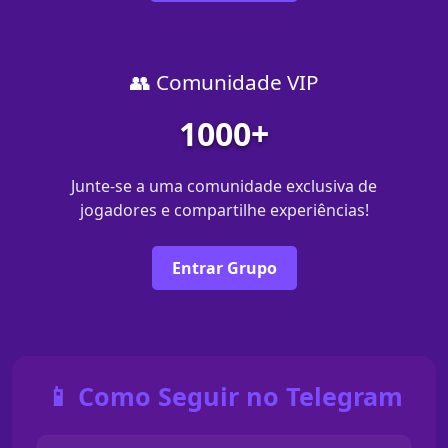
👥 Comunidade VIP
1000+
Junte-se a uma comunidade exclusiva de
jogadores e compartilhe experiências!
Entrar Grupo
📱 Como Seguir no Telegram