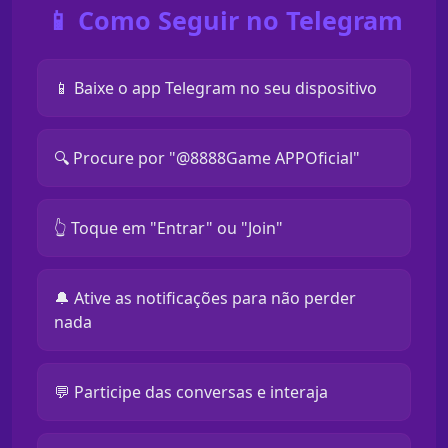
📱 Como Seguir no Telegram
📱 Baixe o app Telegram no seu dispositivo
🔍 Procure por "@8888Game APPOficial"
👆 Toque em "Entrar" ou "Join"
🔔 Ative as notificações para não perder
nada
💬 Participe das conversas e interaja