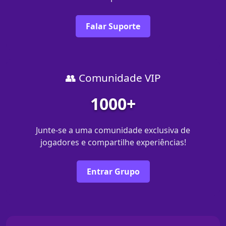
Falar Suporte
👥 Comunidade VIP
1000+
Junte-se a uma comunidade exclusiva de
jogadores e compartilhe experiências!
Entrar Grupo