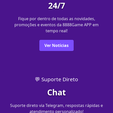
24/7
Fique por dentro de todas as novidades,
promoções e eventos da 8888Game APP em
tempo real!
Ver Notícias
💬 Suporte Direto
Chat
Suporte direto via Telegram, respostas rápidas e
atendimento personalizado!