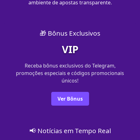
ambiente de apostas transparente.
🎁 Bônus Exclusivos
VIP
Receba bônus exclusivos do Telegram,
promoções especiais e códigos promocionais
únicos!
Ver Bônus
📢 Notícias em Tempo Real