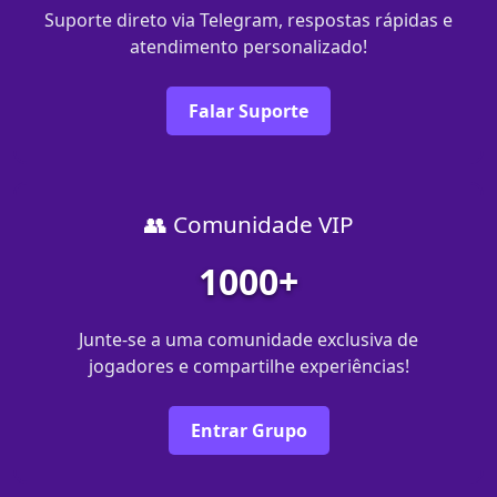
Suporte direto via Telegram, respostas rápidas e
atendimento personalizado!
Falar Suporte
👥 Comunidade VIP
1000+
Junte-se a uma comunidade exclusiva de
jogadores e compartilhe experiências!
Entrar Grupo