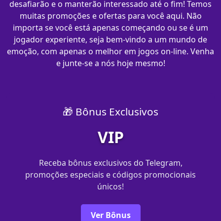
desafiarão e o manterão interessado até o fim! Temos
muitas promoções e ofertas para você aqui. Não
importa se você está apenas começando ou se é um
jogador experiente, seja bem-vindo a um mundo de
emoção, com apenas o melhor em jogos on-line. Venha
e junte-se a nós hoje mesmo!
🎁 Bônus Exclusivos
VIP
Receba bônus exclusivos do Telegram,
promoções especiais e códigos promocionais
únicos!
Ver Bônus