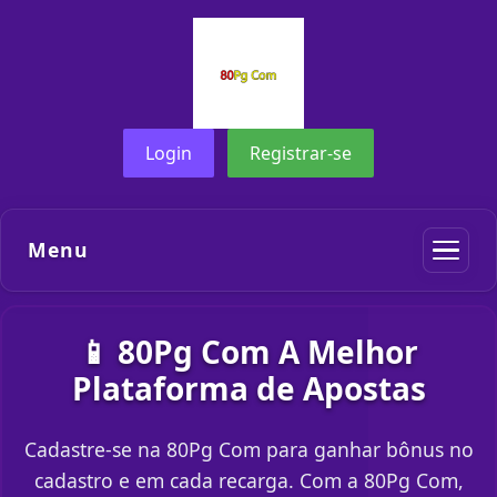
Login
Registrar-se
Menu
📱 80Pg Com A Melhor
Plataforma de Apostas
Cadastre-se na 80Pg Com para ganhar bônus no
cadastro e em cada recarga. Com a 80Pg Com,