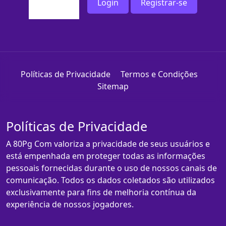
Login
Registrar-se
Políticas de Privacidade
Termos e Condições
Sitemap
Políticas de Privacidade
A 80Pg Com valoriza a privacidade de seus usuários e
está empenhada em proteger todas as informações
pessoais fornecidas durante o uso de nossos canais de
comunicação. Todos os dados coletados são utilizados
exclusivamente para fins de melhoria contínua da
experiência de nossos jogadores.