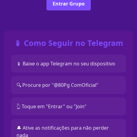
Entrar Grupo
📱 Como Seguir no Telegram
📱 Baixe o app Telegram no seu dispositivo
🔍 Procure por "@80Pg ComOficial"
👆 Toque em "Entrar" ou "Join"
🔔 Ative as notificações para não perder
nada