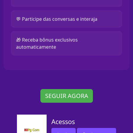
💬 Participe das conversas e interaja
🎁 Receba bônus exclusivos
automaticamente
SEGUIR AGORA
Acessos