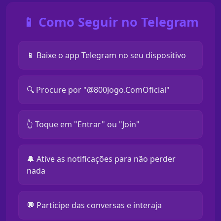
📱 Como Seguir no Telegram
📱 Baixe o app Telegram no seu dispositivo
🔍 Procure por "@800Jogo.ComOficial"
👆 Toque em "Entrar" ou "Join"
🔔 Ative as notificações para não perder
nada
💬 Participe das conversas e interaja