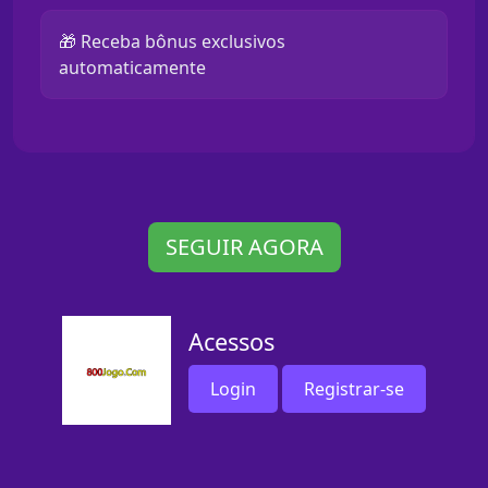
🎁 Receba bônus exclusivos
automaticamente
SEGUIR AGORA
Acessos
Login
Registrar-se