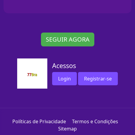
SEGUIR AGORA
Acessos
Login
Registrar-se
Políticas de Privacidade
Termos e Condições
Sitemap