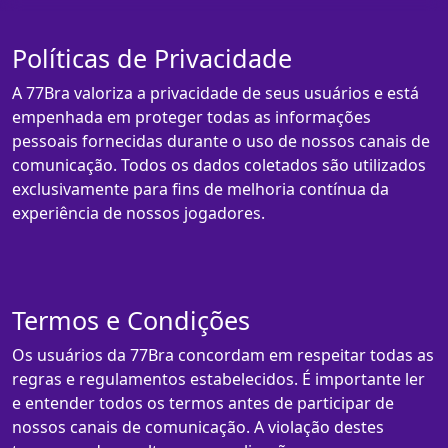
Políticas de Privacidade
A 77Bra valoriza a privacidade de seus usuários e está
empenhada em proteger todas as informações
pessoais fornecidas durante o uso de nossos canais de
comunicação. Todos os dados coletados são utilizados
exclusivamente para fins de melhoria contínua da
experiência de nossos jogadores.
Termos e Condições
Os usuários da 77Bra concordam em respeitar todas as
regras e regulamentos estabelecidos. É importante ler
e entender todos os termos antes de participar de
nossos canais de comunicação. A violação destes