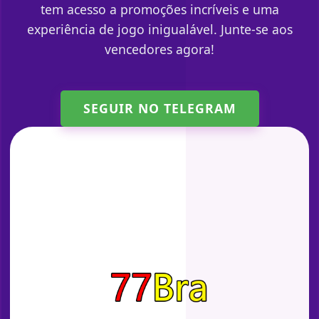
tem acesso a promoções incríveis e uma
experiência de jogo inigualável. Junte-se aos
vencedores agora!
SEGUIR NO TELEGRAM