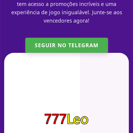
tem acesso a promoções incríveis e uma
experiência de jogo inigualável. Junte-se aos
vencedores agora!
SEGUIR NO TELEGRAM