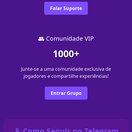
Falar Suporte
👥 Comunidade VIP
1000+
Junte-se a uma comunidade exclusiva de
jogadores e compartilhe experiências!
Entrar Grupo
📱 Como Seguir no Telegram