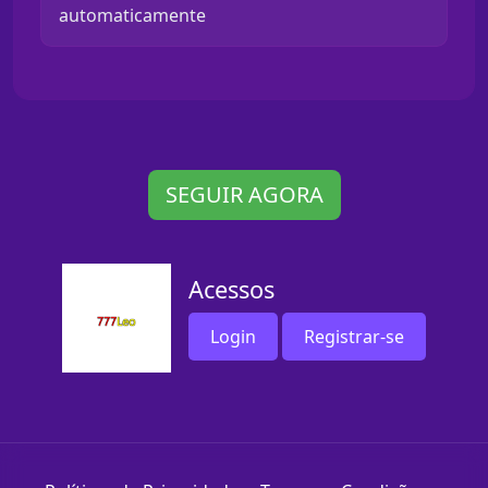
automaticamente
SEGUIR AGORA
Acessos
Login
Registrar-se