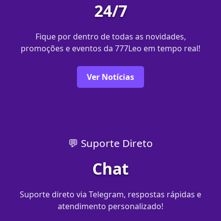
24/7
Fique por dentro de todas as novidades,
promoções e eventos da 777Leo em tempo real!
Ver Notícias
💬 Suporte Direto
Chat
Suporte direto via Telegram, respostas rápidas e
atendimento personalizado!