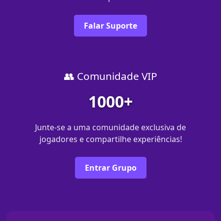
Falar Suporte
👥 Comunidade VIP
1000+
Junte-se a uma comunidade exclusiva de
jogadores e compartilhe experiências!
Entrar Grupo