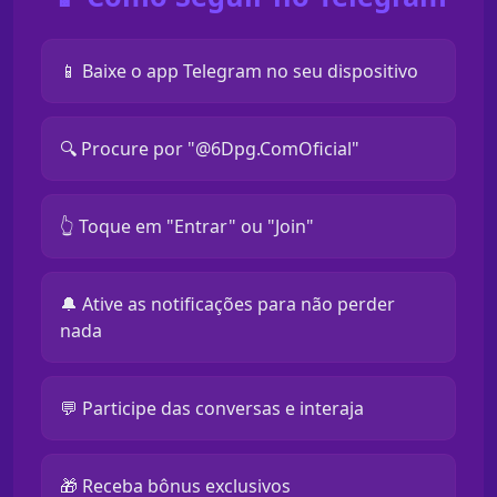
📱 Baixe o app Telegram no seu dispositivo
🔍 Procure por "@6Dpg.ComOficial"
👆 Toque em "Entrar" ou "Join"
🔔 Ative as notificações para não perder
nada
💬 Participe das conversas e interaja
🎁 Receba bônus exclusivos