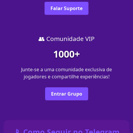
Falar Suporte
👥 Comunidade VIP
1000+
Junte-se a uma comunidade exclusiva de
jogadores e compartilhe experiências!
Entrar Grupo
📱 Como Seguir no Telegram