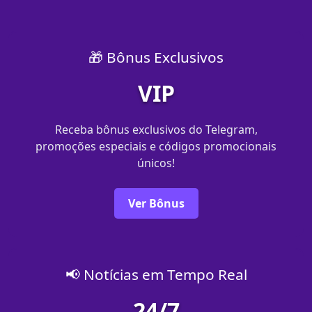
🎁 Bônus Exclusivos
VIP
Receba bônus exclusivos do Telegram,
promoções especiais e códigos promocionais
únicos!
Ver Bônus
📢 Notícias em Tempo Real
24/7