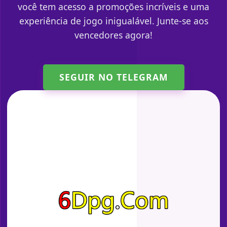
você tem acesso a promoções incríveis e uma
experiência de jogo inigualável. Junte-se aos
vencedores agora!
SEGUIR NO TELEGRAM