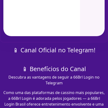
📱 Canal Oficial no Telegram!
📱 Benefícios do Canal
Descubra as vantagens de seguir a 66Brl Login no
Telegram
Como uma das plataformas de cassino mais populares,
a 66Brl Login é adorada pelos jogadores — a 66Brl
Login Brasil oferece entretenimento envolvente e uma