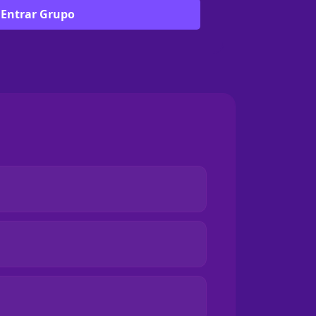
Entrar Grupo