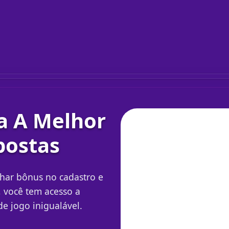
a A Melhor
postas
har bônus no cadastro e
 você tem acesso a
e jogo inigualável.