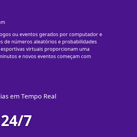
ram
 jogos ou eventos gerados por computador e
s de números aleatórios e probabilidades
 esportivas virtuais proporcionam uma
os minutos e novos eventos começam com
cias em Tempo Real
24/7