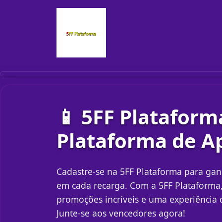
📱 5FF Plataform
Plataforma de A
Cadastre-se na 5FF Plataforma para gan
em cada recarga. Com a 5FF Plataforma,
promoções incríveis e uma experiência d
Junte-se aos vencedores agora!