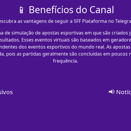
📱 Benefícios do Canal
scubra as vantagens de seguir a 5FF Plataforma no Teleg
rma de simulação de apostas esportivas em que são criados
sultados. Esses eventos virtuais são baseados em geradore
dentes dos eventos esportivos do mundo real. As apostas
tida, pois as partidas geralmente são concluídas em pouc
frequência.
sivos
📢 Notí