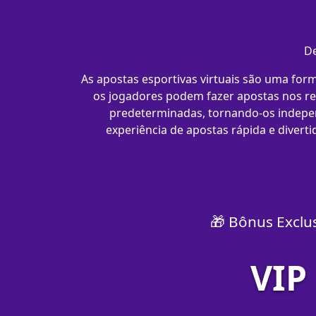
De
As apostas esportivas virtuais são uma fo
os jogadores podem fazer apostas nos re
predeterminadas, tornando-os indepen
experiência de apostas rápida e diver
🎁 Bônus Exclu
VIP