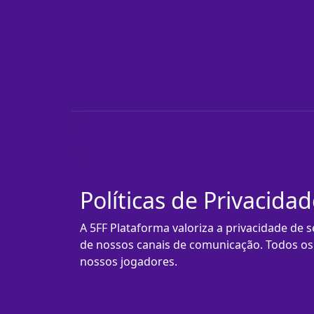
Políticas de Privacida
A 5FF Plataforma valoriza a privacidade de
de nossos canais de comunicação. Todos os 
nossos jogadores.