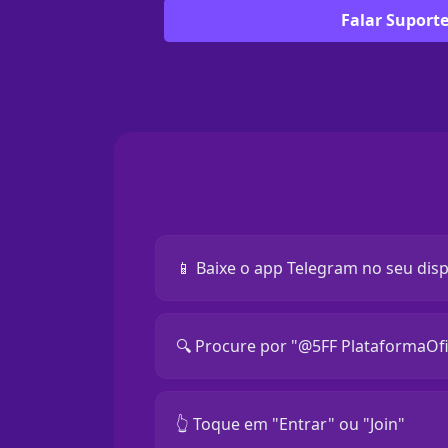
Falar Suport
📱 Baixe o app Telegram no seu disp
🔍 Procure por "@5FF PlataformaOfi
👆 Toque em "Entrar" ou "Join"