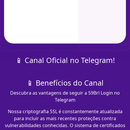
📱 Canal Oficial no Telegram!
📱 Benefícios do Canal
Descubra as vantagens de seguir a 59Brl Login no
Telegram
Nossa criptografia SSL é constantemente atualizada
para incluir as mais recentes proteções contra
vulnerabilidades conhecidas. O sistema de certificados