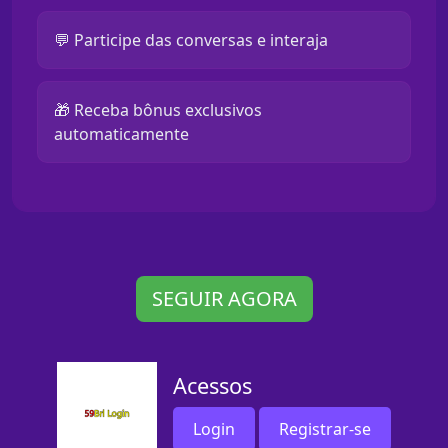
💬 Participe das conversas e interaja
🎁 Receba bônus exclusivos
automaticamente
SEGUIR AGORA
Acessos
Login
Registrar-se