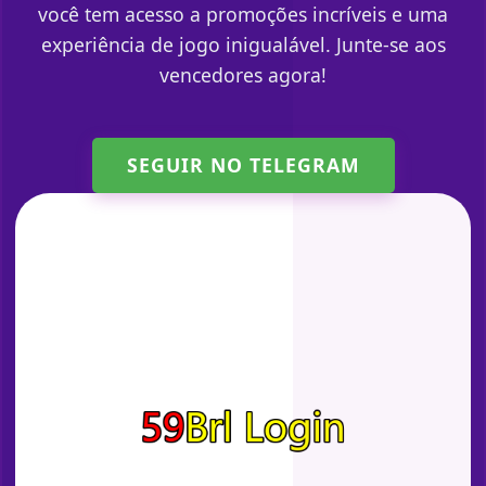
você tem acesso a promoções incríveis e uma
experiência de jogo inigualável. Junte-se aos
vencedores agora!
SEGUIR NO TELEGRAM