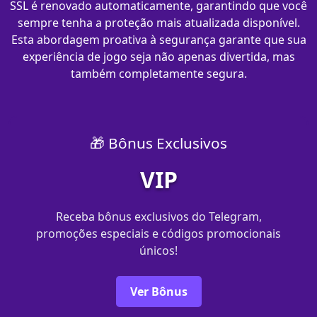
SSL é renovado automaticamente, garantindo que você
sempre tenha a proteção mais atualizada disponível.
Esta abordagem proativa à segurança garante que sua
experiência de jogo seja não apenas divertida, mas
também completamente segura.
🎁 Bônus Exclusivos
VIP
Receba bônus exclusivos do Telegram,
promoções especiais e códigos promocionais
únicos!
Ver Bônus