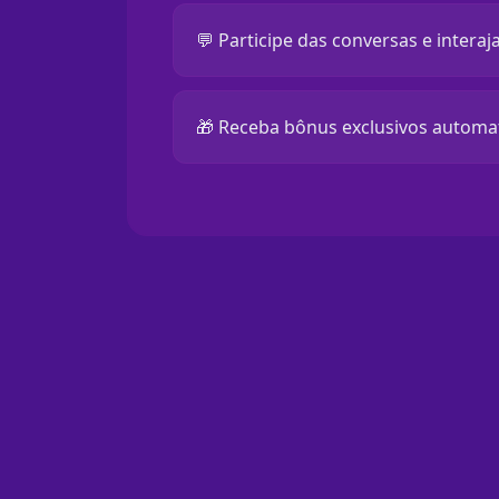
💬 Participe das conversas e interaj
🎁 Receba bônus exclusivos autom