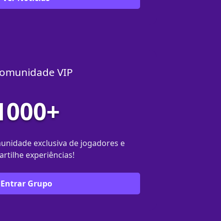
Comunidade VIP
1000+
unidade exclusiva de jogadores e
rtilhe experiências!
Entrar Grupo