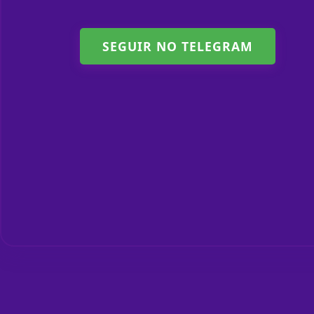
SEGUIR NO TELEGRAM