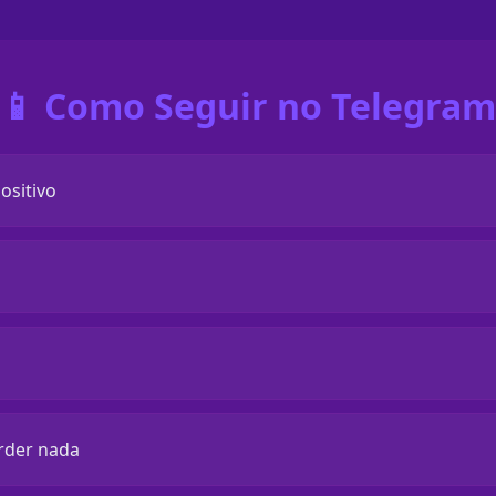
📱 Como Seguir no Telegram
ositivo
erder nada