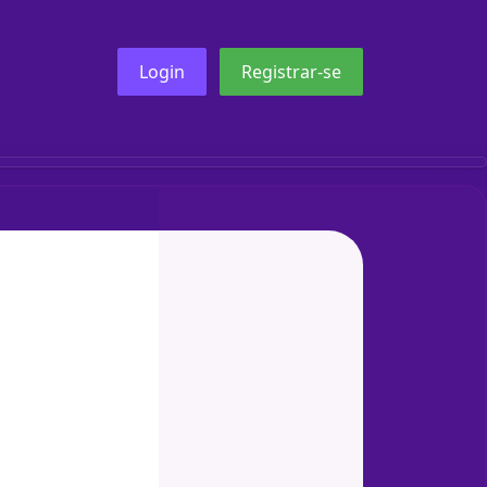
Login
Registrar-se