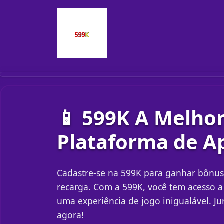
📱 599K A Melho
Plataforma de A
Cadastre-se na 599K para ganhar bônus
recarga. Com a 599K, você tem acesso a
uma experiência de jogo inigualável. J
agora!