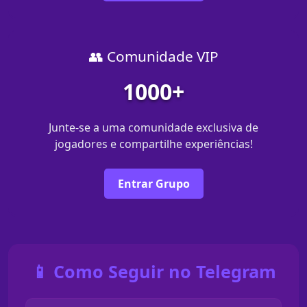
👥 Comunidade VIP
1000+
Junte-se a uma comunidade exclusiva de
jogadores e compartilhe experiências!
Entrar Grupo
📱 Como Seguir no Telegram