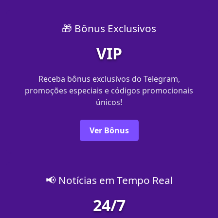
🎁 Bônus Exclusivos
VIP
Receba bônus exclusivos do Telegram,
promoções especiais e códigos promocionais
únicos!
Ver Bônus
📢 Notícias em Tempo Real
24/7