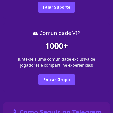
Falar Suporte
👥 Comunidade VIP
1000+
Junte-se a uma comunidade exclusiva de
jogadores e compartilhe experiências!
Entrar Grupo
📱 Como Seguir no Telegram