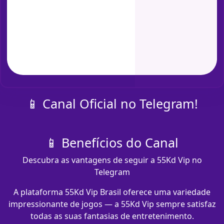
📱 Canal Oficial no Telegram!
📱 Benefícios do Canal
Descubra as vantagens de seguir a 55Kd Vip no
Telegram
A plataforma 55Kd Vip Brasil oferece uma variedade
impressionante de jogos — a 55Kd Vip sempre satisfaz
todas as suas fantasias de entretenimento.