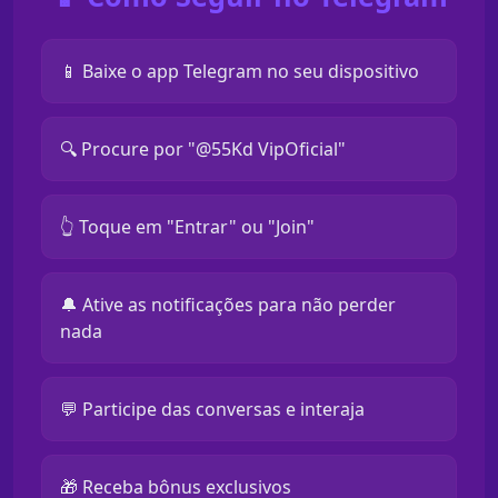
📱 Baixe o app Telegram no seu dispositivo
🔍 Procure por "@55Kd VipOficial"
👆 Toque em "Entrar" ou "Join"
🔔 Ative as notificações para não perder
nada
💬 Participe das conversas e interaja
🎁 Receba bônus exclusivos