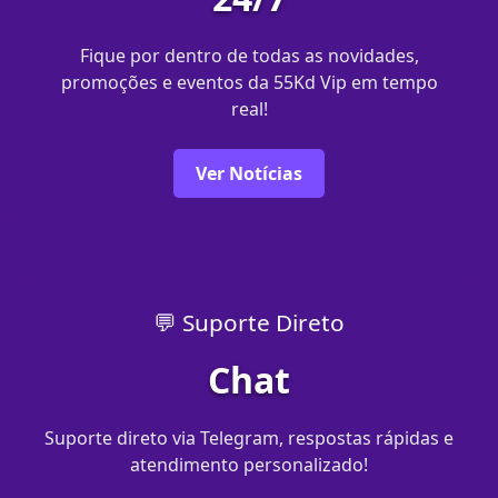
Fique por dentro de todas as novidades,
promoções e eventos da 55Kd Vip em tempo
real!
Ver Notícias
💬 Suporte Direto
Chat
Suporte direto via Telegram, respostas rápidas e
atendimento personalizado!