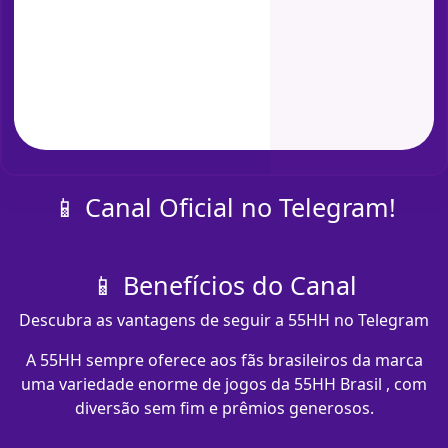
📱 Canal Oficial no Telegram!
📱 Benefícios do Canal
Descubra as vantagens de seguir a 55HH no Telegram
A 55HH sempre oferece aos fãs brasileiros da marca
uma variedade enorme de jogos da 55HH Brasil , com
diversão sem fim e prêmios generosos.