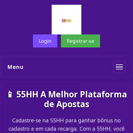
Login
Registrar-se
Menu
📱 55HH A Melhor Plataforma
de Apostas
Cadastre-se na 55HH para ganhar bônus no
cadastro e em cada recarga. Com a 55HH, você