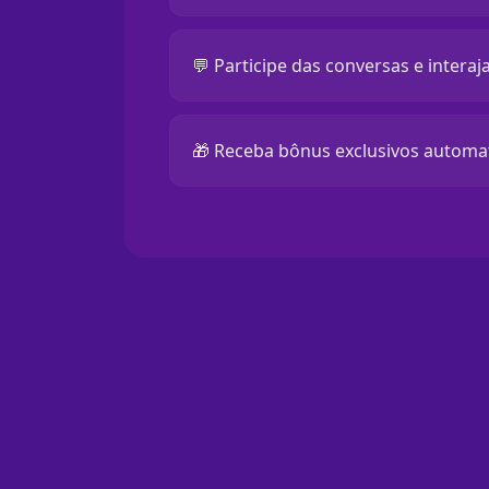
💬 Participe das conversas e interaj
🎁 Receba bônus exclusivos autom