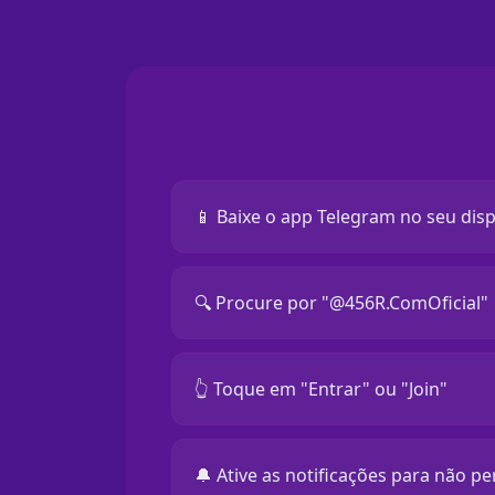
📱 Baixe o app Telegram no seu disp
🔍 Procure por "@456R.ComOficial"
👆 Toque em "Entrar" ou "Join"
🔔 Ative as notificações para não p