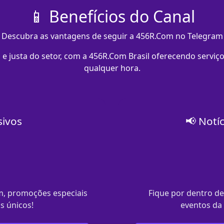
📱 Benefícios do Canal
Descubra as vantagens de seguir a 456R.Com no Telegram
e justa do setor, com a 456R.Com Brasil oferecendo serviço
qualquer hora.
sivos
📢 Notí
m, promoções especiais
Fique por dentro d
s únicos!
eventos da