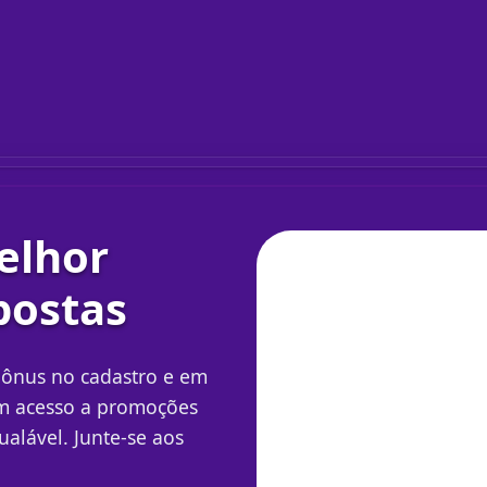
elhor
postas
bônus no cadastro e em
em acesso a promoções
ualável. Junte-se aos