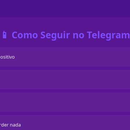
📱 Como Seguir no Telegram
ositivo
erder nada