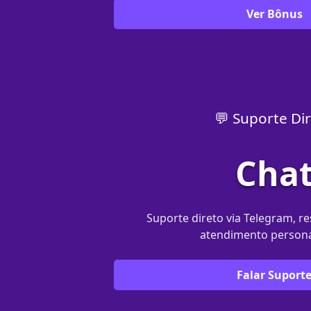
Ver Bônus
💬 Suporte Di
Cha
Suporte direto via Telegram, r
atendimento persona
Falar Suport