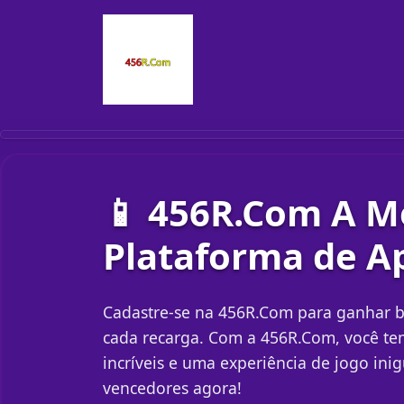
📱 456R.Com A M
Plataforma de A
Cadastre-se na 456R.Com para ganhar 
cada recarga. Com a 456R.Com, você t
incríveis e uma experiência de jogo inig
vencedores agora!