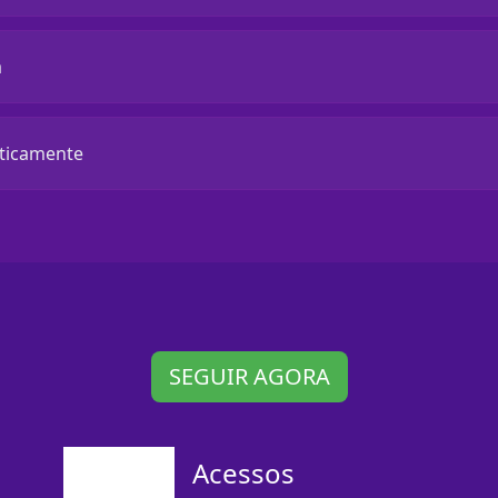
a
aticamente
SEGUIR AGORA
Acessos