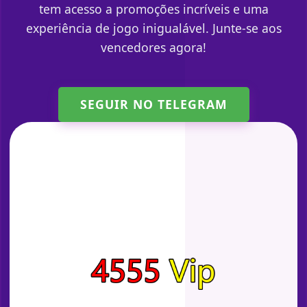
tem acesso a promoções incríveis e uma
experiência de jogo inigualável. Junte-se aos
vencedores agora!
SEGUIR NO TELEGRAM