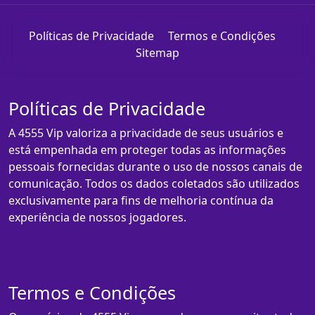
Políticas de Privacidade
Termos e Condições
Sitemap
Políticas de Privacidade
A 4555 Vip valoriza a privacidade de seus usuários e
está empenhada em proteger todas as informações
pessoais fornecidas durante o uso de nossos canais de
comunicação. Todos os dados coletados são utilizados
exclusivamente para fins de melhoria contínua da
experiência de nossos jogadores.
Termos e Condições