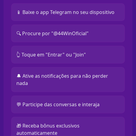
📱 Baixe o app Telegram no seu dispositivo
🔍 Procure por "@44WinOficial"
👆 Toque em "Entrar" ou "Join"
🔔 Ative as notificações para não perder
nada
💬 Participe das conversas e interaja
🎁 Receba bônus exclusivos
automaticamente