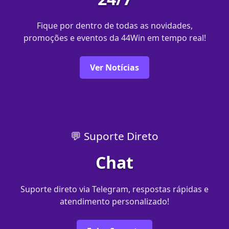
Fique por dentro de todas as novidades,
promoções e eventos da 44Win em tempo real!
Ver Notícias
💬 Suporte Direto
Chat
Suporte direto via Telegram, respostas rápidas e
atendimento personalizado!