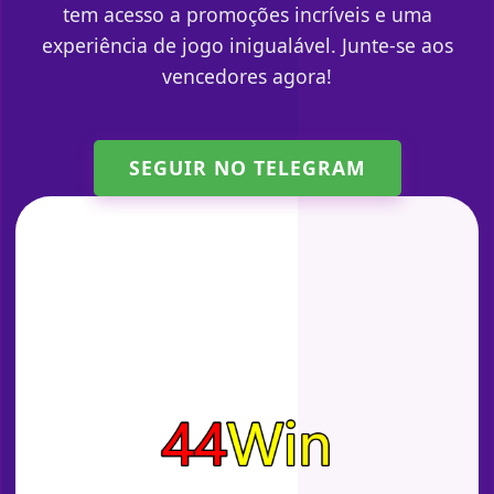
tem acesso a promoções incríveis e uma
experiência de jogo inigualável. Junte-se aos
vencedores agora!
SEGUIR NO TELEGRAM