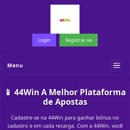
Login
Registrar-se
Menu
📱 44Win A Melhor Plataforma
de Apostas
Cadastre-se na 44Win para ganhar bônus no
cadastro e em cada recarga. Com a 44Win, você