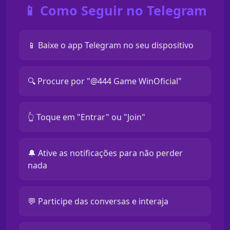
📱 Como Seguir no Telegram
📱 Baixe o app Telegram no seu dispositivo
🔍 Procure por "@444 Game WinOficial"
👆 Toque em "Entrar" ou "Join"
🔔 Ative as notificações para não perder
nada
💬 Participe das conversas e interaja