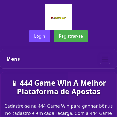
Login
Registrar-se
Menu
📱 444 Game Win A Melhor
Plataforma de Apostas
Cadastre-se na 444 Game Win para ganhar bônus
no cadastro e em cada recarga. Com a 444 Game