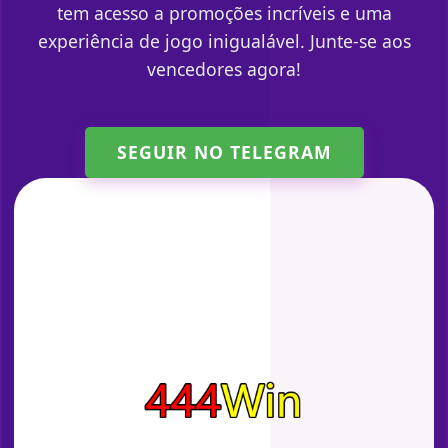
tem acesso a promoções incríveis e uma
experiência de jogo inigualável. Junte-se aos
vencedores agora!
SEGUIR NO TELEGRAM