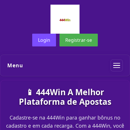
Login
Registrar-se
Menu
📱 444Win A Melhor
Plataforma de Apostas
Cadastre-se na 444Win para ganhar bônus no
cadastro e em cada recarga. Com a 444Win, você