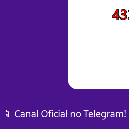
📱 Canal Oficial no Telegram!