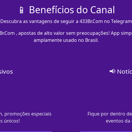
📱 Benefícios do Canal
Descubra as vantagens de seguir a 433Br.Com no Telegram
r.Com , apostas de alto valor sem preocupações! App sim
amplamente usado no Brasil.
sivos
📢 Notí
m, promoções especiais
Fique por dentro d
s únicos!
eventos da