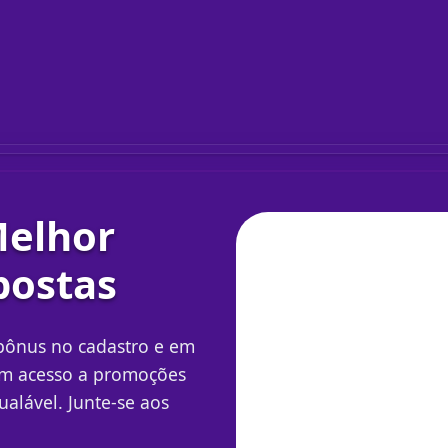
Melhor
postas
bônus no cadastro e em
em acesso a promoções
ualável. Junte-se aos