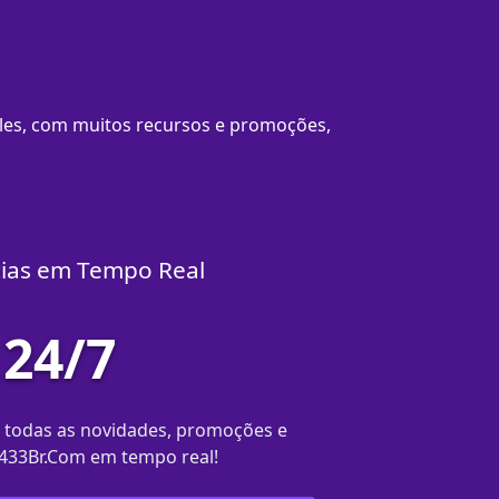
ples, com muitos recursos e promoções,
cias em Tempo Real
24/7
e todas as novidades, promoções e
 433Br.Com em tempo real!