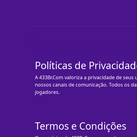
Políticas de Privacida
A 433Br.Com valoriza a privacidade de seus
nossos canais de comunicação. Todos os dad
jogadores.
Termos e Condições