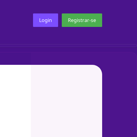
Login
Registrar-se