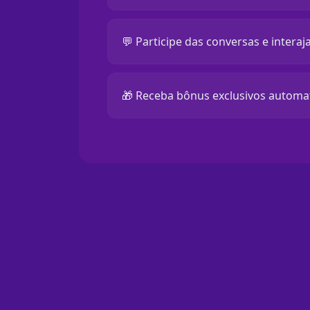
💬 Participe das conversas e interaj
🎁 Receba bônus exclusivos autom