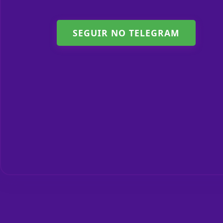
SEGUIR NO TELEGRAM