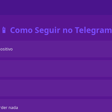
📱 Como Seguir no Telegram
ositivo
erder nada