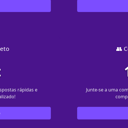
reto
👥 
t
espostas rápidas e
Junte-se a uma com
lizado!
compa
e