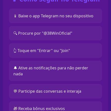
📱 Baixe o app Telegram no seu dispositivo
🔍 Procure por "@38WinOficial"
👆 Toque em "Entrar" ou "Join"
🔔 Ative as notificações para não perder
nada
💬 Participe das conversas e interaja
🎁 Receba bônus exclusivos