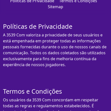
Políticas de Privacidade
Termos e Condições
Sitemap
Políticas de Privacidade
A 3539 Com valoriza a privacidade de seus usuários e
está empenhada em proteger todas as informações
pessoais fornecidas durante o uso de nossos canais de
comunicação. Todos os dados coletados são utilizados
exclusivamente para fins de melhoria contínua da
experiência de nossos jogadores.
Termos e Condições
Os usuários da 3539 Com concordam em respeitar
todas as regras e regulamentos estabelecidos. É