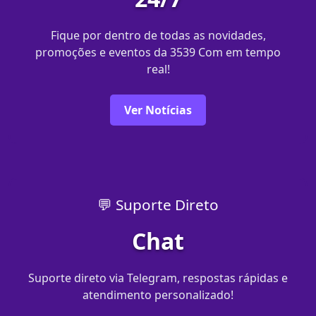
Fique por dentro de todas as novidades,
promoções e eventos da 3539 Com em tempo
real!
Ver Notícias
💬 Suporte Direto
Chat
Suporte direto via Telegram, respostas rápidas e
atendimento personalizado!