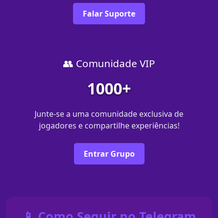
Falar Suporte
👥 Comunidade VIP
1000+
Junte-se a uma comunidade exclusiva de
jogadores e compartilhe experiências!
Entrar Grupo
📱 Como Seguir no Telegram