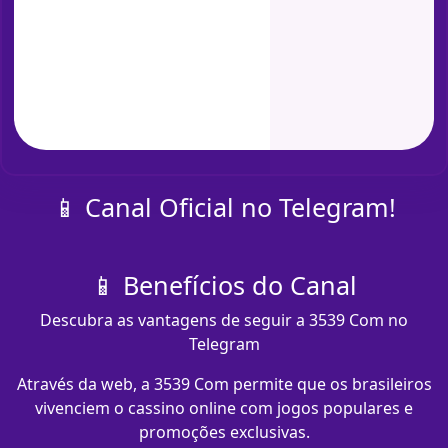
📱 Canal Oficial no Telegram!
📱 Benefícios do Canal
Descubra as vantagens de seguir a 3539 Com no
Telegram
Através da web, a 3539 Com permite que os brasileiros
vivenciem o cassino online com jogos populares e
promoções exclusivas.