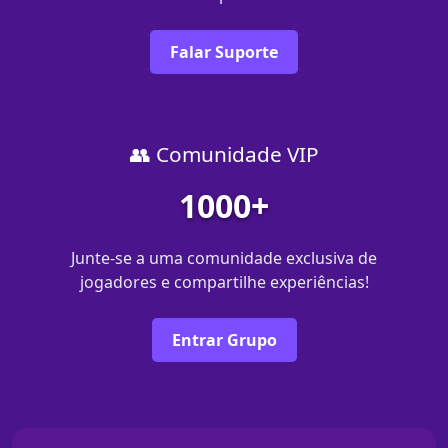
Falar Suporte
👥 Comunidade VIP
1000+
Junte-se a uma comunidade exclusiva de
jogadores e compartilhe experiências!
Entrar Grupo