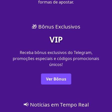
formas de apostar.
🎁 Bônus Exclusivos
VIP
Receba bônus exclusivos do Telegram,
promoções especiais e códigos promocionais
únicos!
Ver Bônus
📢 Notícias em Tempo Real