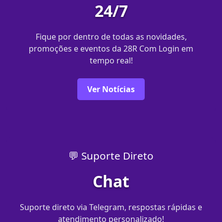
24/7
Fique por dentro de todas as novidades,
promoções e eventos da 28R Com Login em
tempo real!
Ver Notícias
💬 Suporte Direto
Chat
Suporte direto via Telegram, respostas rápidas e
atendimento personalizado!