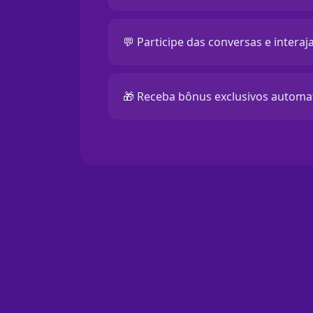
💬 Participe das conversas e interaj
🎁 Receba bônus exclusivos autom