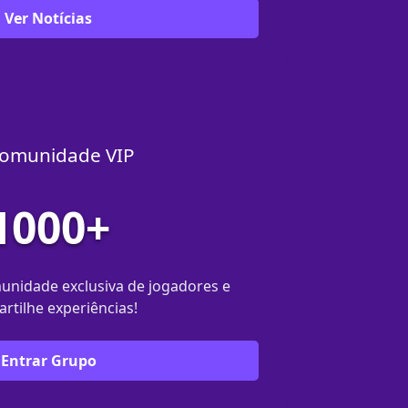
Ver Notícias
Comunidade VIP
1000+
unidade exclusiva de jogadores e
rtilhe experiências!
Entrar Grupo