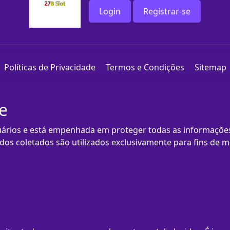
Login
Registrar-se
Políticas de Privacidade
Termos e Condições
Sitemap
de
usuários e está empenhada em proteger todas as informaçõe
os coletados são utilizados exclusivamente para fins de m