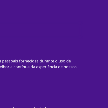
s pessoais fornecidas durante o uso de
elhoria contínua da experiência de nossos