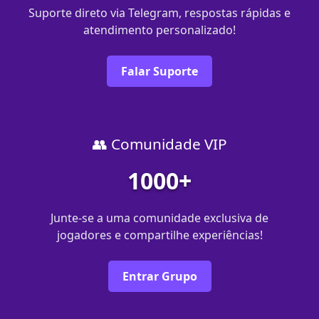
Suporte direto via Telegram, respostas rápidas e
atendimento personalizado!
Falar Suporte
👥 Comunidade VIP
1000+
Junte-se a uma comunidade exclusiva de
jogadores e compartilhe experiências!
Entrar Grupo