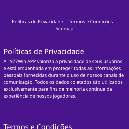
Políticas de Privacidade
Termos e Condições
Sitemap
Políticas de Privacidade
A 1977Win APP valoriza a privacidade de seus usuários
e está empenhada em proteger todas as informações
pessoais fornecidas durante o uso de nossos canais de
comunicação. Todos os dados coletados são utilizados
exclusivamente para fins de melhoria contínua da
experiência de nossos jogadores.
Termos e Condições