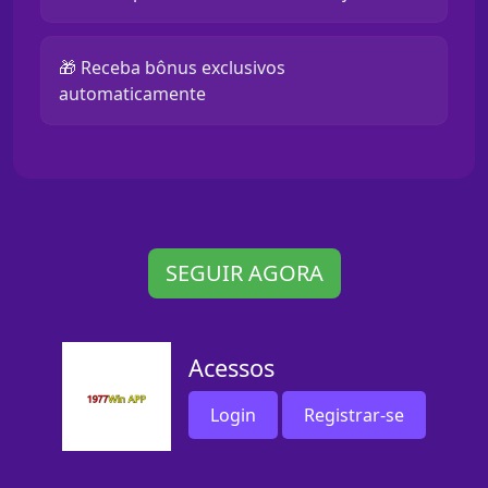
🎁 Receba bônus exclusivos
automaticamente
SEGUIR AGORA
Acessos
Login
Registrar-se