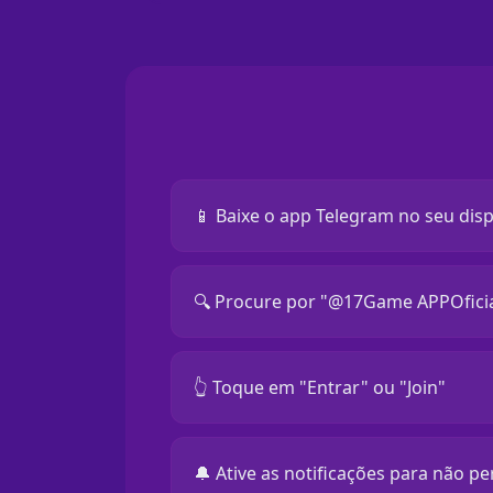
📱 Baixe o app Telegram no seu disp
🔍 Procure por "@17Game APPOficia
👆 Toque em "Entrar" ou "Join"
🔔 Ative as notificações para não p