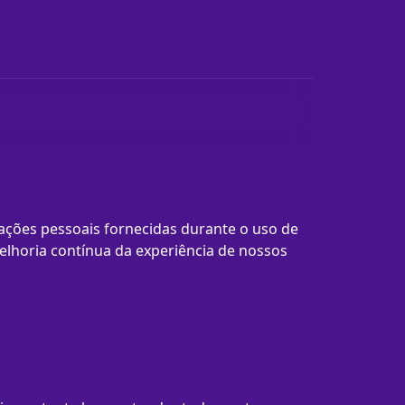
ações pessoais fornecidas durante o uso de
elhoria contínua da experiência de nossos