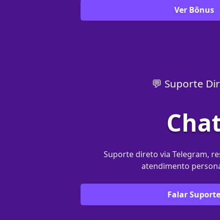
Ver Bônus
💬 Suporte Di
Cha
Suporte direto via Telegram, r
atendimento persona
Falar Suport