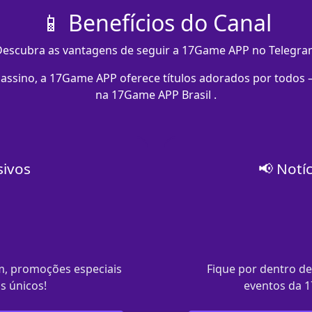
📱 Benefícios do Canal
escubra as vantagens de seguir a 17Game APP no Telegr
assino, a 17Game APP oferece títulos adorados por todos —
na 17Game APP Brasil .
sivos
📢 Notí
m, promoções especiais
Fique por dentro d
s únicos!
eventos da 