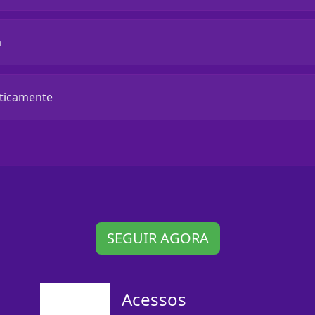
a
aticamente
SEGUIR AGORA
Acessos