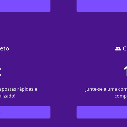
reto
👥 
t
espostas rápidas e
Junte-se a uma com
lizado!
compa
e