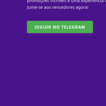
promoções incríveis e uma experiência d
Junte-se aos vencedores agora!
SEGUIR NO TELEGRAM