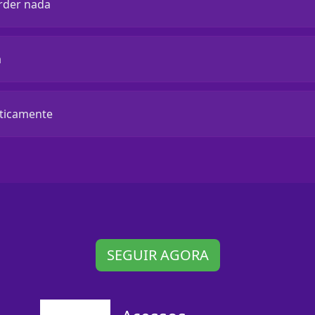
erder nada
a
aticamente
SEGUIR AGORA