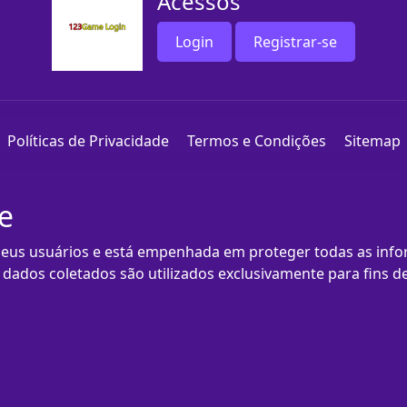
Acessos
Login
Registrar-se
Políticas de Privacidade
Termos e Condições
Sitemap
de
 seus usuários e está empenhada em proteger todas as inf
dados coletados são utilizados exclusivamente para fins d