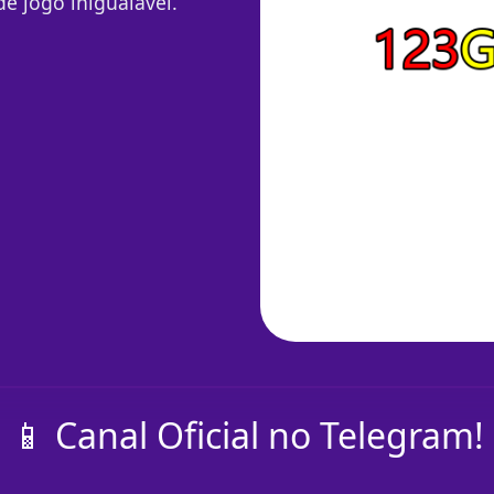
e jogo inigualável.
📱 Canal Oficial no Telegram!