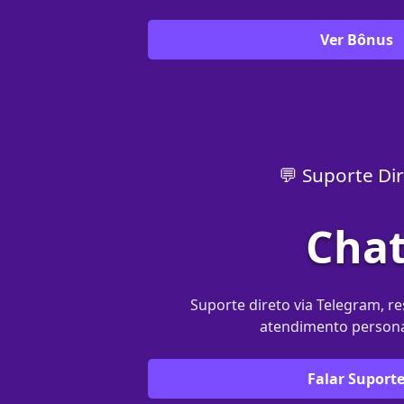
Ver Bônus
💬 Suporte Di
Cha
Suporte direto via Telegram, r
atendimento persona
Falar Suport