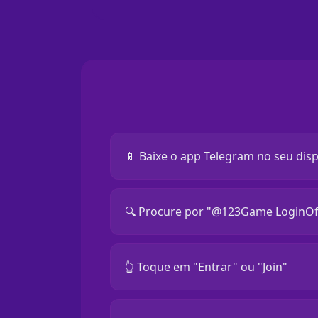
📱 Baixe o app Telegram no seu disp
🔍 Procure por "@123Game LoginOfi
👆 Toque em "Entrar" ou "Join"