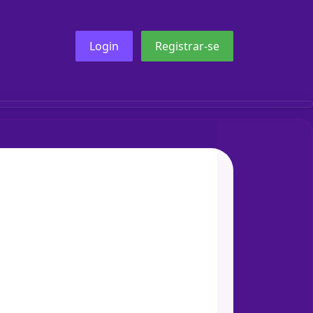
Login
Registrar-se