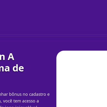
n A
ma de
nhar bônus no cadastro e
, você tem acesso a