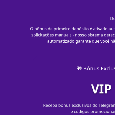
De
O bônus de primeiro depósito é ativado a
solicitações manuais - nosso sistema dete
automatizado garante que você nã
🎁 Bônus Exclu
VIP
Receba bônus exclusivos do Telegra
e códigos promocionai