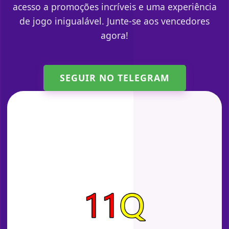
acesso a promoções incríveis e uma experiência
de jogo inigualável. Junte-se aos vencedores
agora!
SEGUIR NO TELEGRAM