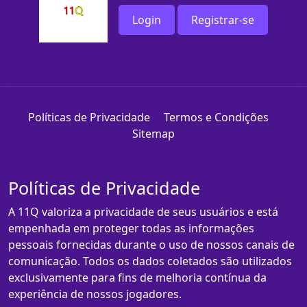
Login
Registrar-se
Políticas de Privacidade
Termos e Condições
Sitemap
Políticas de Privacidade
A 11Q valoriza a privacidade de seus usuários e está
empenhada em proteger todas as informações
pessoais fornecidas durante o uso de nossos canais de
comunicação. Todos os dados coletados são utilizados
exclusivamente para fins de melhoria contínua da
experiência de nossos jogadores.