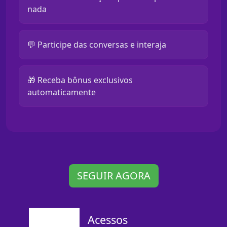
nada
💬 Participe das conversas e interaja
🎁 Receba bônus exclusivos
automaticamente
SEGUIR AGORA
Acessos