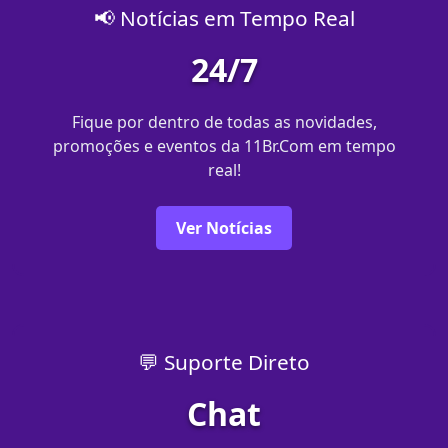
📢 Notícias em Tempo Real
24/7
Fique por dentro de todas as novidades,
promoções e eventos da 11Br.Com em tempo
real!
Ver Notícias
💬 Suporte Direto
Chat