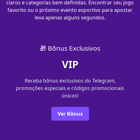
claros e categorias bem definidas. Encontrar seu jogo
favorito ou o próximo evento esportivo para apostar
leva apenas alguns segundos.
🎁 Bônus Exclusivos
VIP
Receba bônus exclusivos do Telegram,
promoções especiais e códigos promocionais
únicos!
Ver Bônus