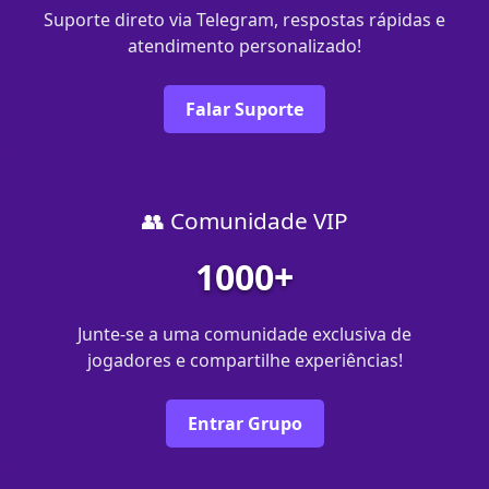
Suporte direto via Telegram, respostas rápidas e
atendimento personalizado!
Falar Suporte
👥 Comunidade VIP
1000+
Junte-se a uma comunidade exclusiva de
jogadores e compartilhe experiências!
Entrar Grupo