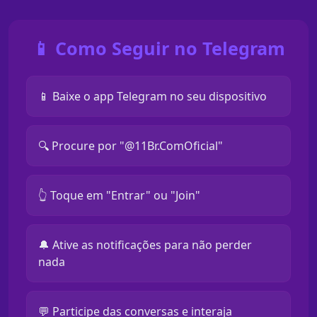
📱 Como Seguir no Telegram
📱 Baixe o app Telegram no seu dispositivo
🔍 Procure por "@11Br.ComOficial"
👆 Toque em "Entrar" ou "Join"
🔔 Ative as notificações para não perder
nada
💬 Participe das conversas e interaja