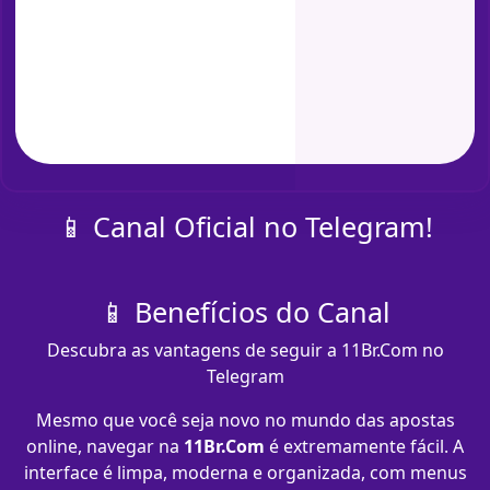
📱 Canal Oficial no Telegram!
📱 Benefícios do Canal
Descubra as vantagens de seguir a 11Br.Com no
Telegram
Mesmo que você seja novo no mundo das apostas
online, navegar na
11Br.Com
é extremamente fácil. A
interface é limpa, moderna e organizada, com menus