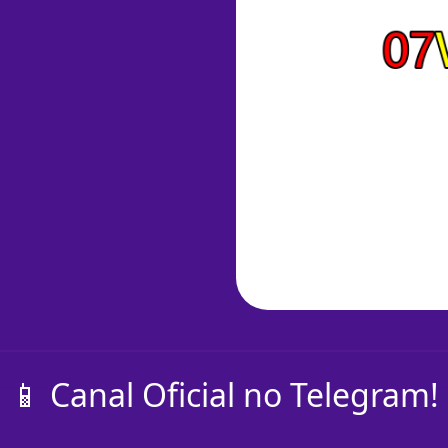
📱 Canal Oficial no Telegram!