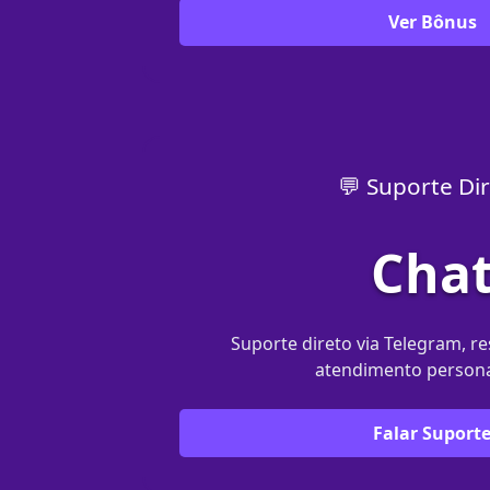
Ver Bônus
💬 Suporte Di
Cha
Suporte direto via Telegram, r
atendimento persona
Falar Suport