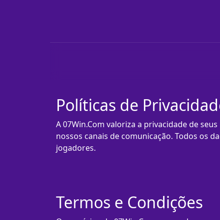
Políticas de Privacida
A 07Win.Com valoriza a privacidade de seu
nossos canais de comunicação. Todos os dad
jogadores.
Termos e Condições