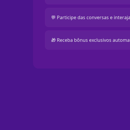
💬 Participe das conversas e interaj
🎁 Receba bônus exclusivos autom