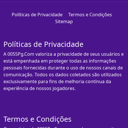
Políticas de Privacidade
Termos e Condições
Sitemap
Políticas de Privacidade
A 0055Pg.Com valoriza a privacidade de seus usuários e
está empenhada em proteger todas as informações
pessoais fornecidas durante o uso de nossos canais de
comunicação. Todos os dados coletados são utilizados
exclusivamente para fins de melhoria contínua da
experiência de nossos jogadores.
Termos e Condições