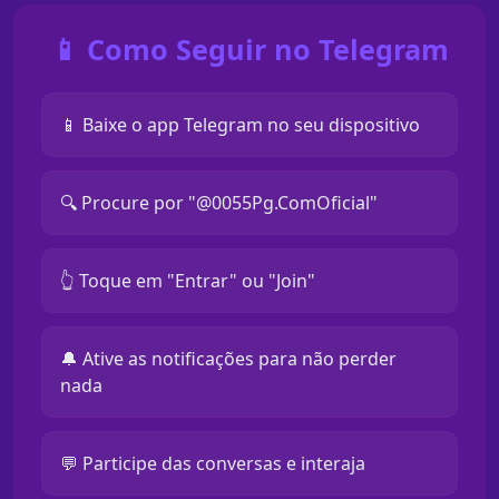
📱 Como Seguir no Telegram
📱 Baixe o app Telegram no seu dispositivo
🔍 Procure por "@0055Pg.ComOficial"
👆 Toque em "Entrar" ou "Join"
🔔 Ative as notificações para não perder
nada
💬 Participe das conversas e interaja