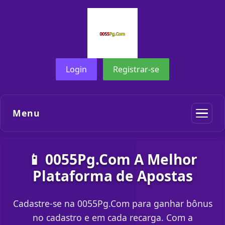
Login
Registrar-se
Menu
📱 0055Pg.Com A Melhor
Plataforma de Apostas
Cadastre-se na 0055Pg.Com para ganhar bônus
no cadastro e em cada recarga. Com a