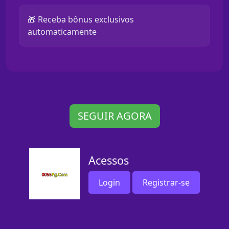
🎁 Receba bônus exclusivos
automaticamente
SEGUIR AGORA
Acessos
Login
Registrar-se