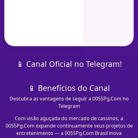
📱 Canal Oficial no Telegram!
📱 Benefícios do Canal
Descubra as vantagens de seguir a 0055Pg.Com no
Telegram
Com visão aguçada do mercado de cassinos, a
0055Pg.Com expande continuamente seus projetos de
entretenimento — a 0055Pg.Com Brasil inova