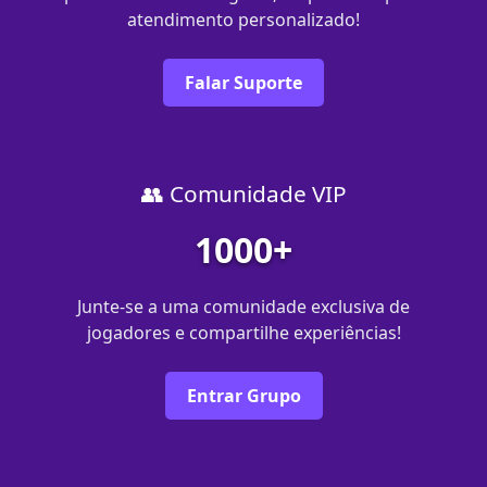
atendimento personalizado!
Falar Suporte
👥 Comunidade VIP
1000+
Junte-se a uma comunidade exclusiva de
jogadores e compartilhe experiências!
Entrar Grupo